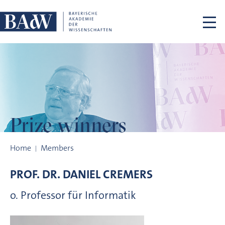
Skip navigation
Prize winners
Prize winners
Home
Members
PROF. DR.
DANIEL
CREMERS
o. Professor für Informatik