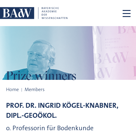
Skip navigation
Prize winners
Prize winners
Home
Members
PROF. DR.
INGRID
KÖGEL-KNABNER,
DIPL.-GEOÖKOL.
o. Professorin für Bodenkunde