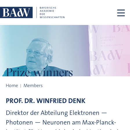
Skip navigation
Prize winners
Prize winners
Home
Members
PROF. DR.
WINFRIED
DENK
Direktor der Abteilung Elektronen —
Photonen — Neuronen am Max-Planck-