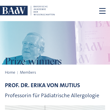
Skip navigation
Prize winners
Prize winners
Home
Members
PROF. DR.
ERIKA VON
MUTIUS
Professorin für Pädiatrische Allergologie