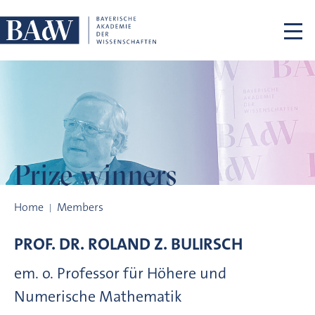
Skip navigation
Prize winners
Prize winners
Home
Members
PROF. DR.
ROLAND Z.
BULIRSCH
em. o. Professor für Höhere und
Numerische Mathematik