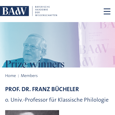
Skip navigation
Prize winners
Prize winners
Home
Members
PROF. DR.
FRANZ
BÜCHELER
o. Univ.-Professor für Klassische Philologie