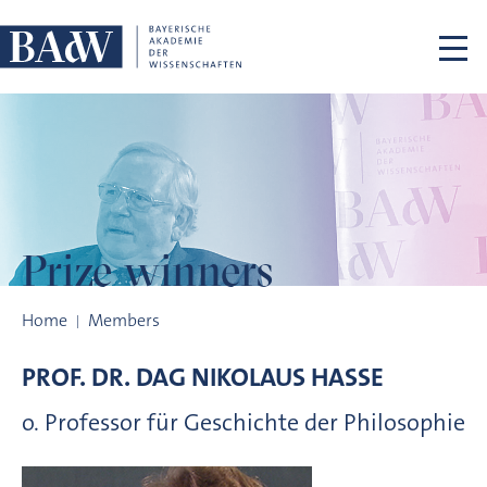
Skip navigation
Prize winners
Prize winners
Home
Members
PROF. DR.
DAG NIKOLAUS
HASSE
o. Professor für Geschichte der Philosophie