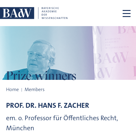
Skip navigation
Prize winners
Prize winners
Home
Members
PROF. DR.
HANS F.
ZACHER
em. o. Professor für Öffentliches Recht,
München