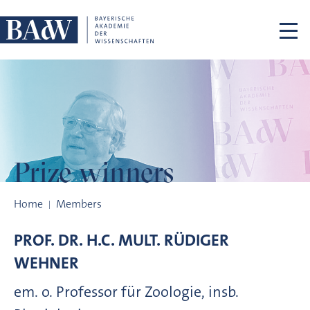
Skip navigation
Prize winners
Prize winners
Home
Members
PROF. DR. H.C. MULT.
RÜDIGER
WEHNER
em. o. Professor für Zoologie, insb.