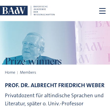
Skip navigation
Prize winners
Prize winners
Home
Members
PROF. DR.
ALBRECHT FRIEDRICH
WEBER
Privatdozent für altindische Sprachen und
Literatur, später o. Univ.-Professor