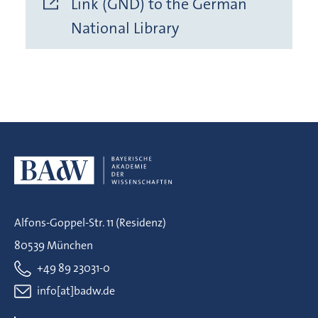
Link (GND) to the German
National Library
Alfons-Goppel-Str. 11 (Residenz)
80539 München
+49 89 23031-0
info[at]badw.de