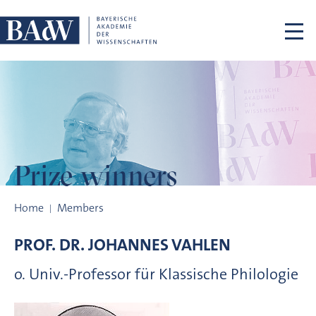
Skip navigation
Prize winners
Prize winners
Home
Members
PROF. DR.
JOHANNES
VAHLEN
o. Univ.-Professor für Klassische Philologie