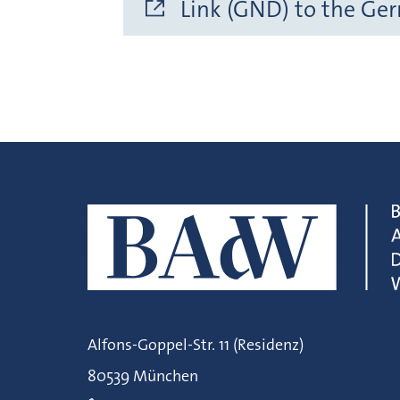
Link (GND) to the Ge
Alfons-Goppel-Str. 11 (Residenz)
80539 München