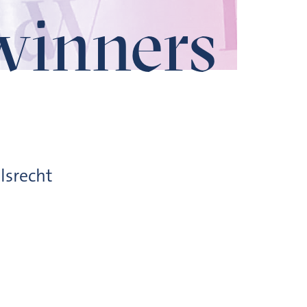
winners
lsrecht