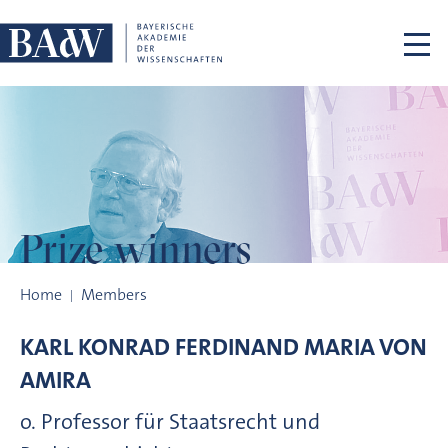
Skip navigation
Prize winners
Prize winners
Home
Members
KARL KONRAD FERDINAND MARIA VON
AMIRA
o. Professor für Staatsrecht und