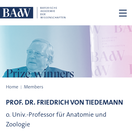
Skip navigation
Prize winners
Prize winners
Home
Members
PROF. DR.
FRIEDRICH VON
TIEDEMANN
o. Univ.-Professor für Anatomie und
Zoologie