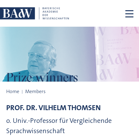
Skip navigation
Prize winners
Prize winners
Home
Members
PROF. DR.
VILHELM
THOMSEN
o. Univ.-Professor für Vergleichende
Sprachwissenschaft