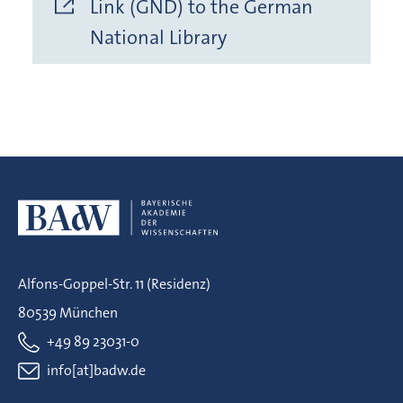
Link (GND) to the German
National Library
Alfons-Goppel-Str. 11 (Residenz)
80539 München
+49 89 23031-0
info[at]badw.de