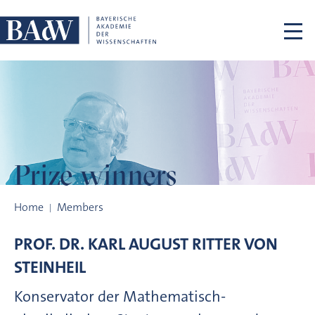
Skip navigation
Prize winners
Prize winners
Home
Members
PROF. DR.
KARL AUGUST RITTER VON
STEINHEIL
Konservator der Mathematisch-