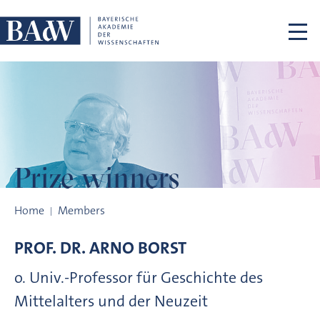
Skip navigation
Prize winners
Prize winners
Home
Members
PROF. DR.
ARNO
BORST
o. Univ.-Professor für Geschichte des
Mittelalters und der Neuzeit