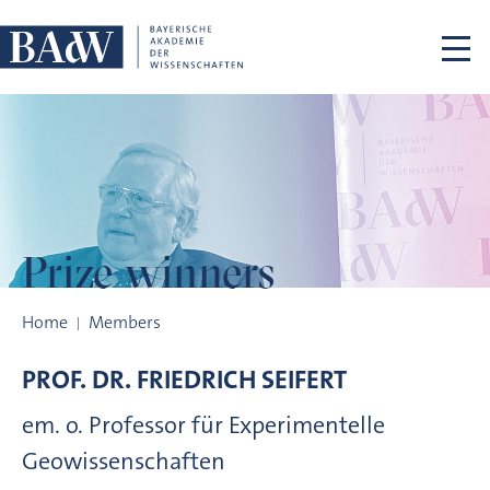
Skip navigation
Prize winners
Prize winners
Home
Members
PROF. DR.
FRIEDRICH
SEIFERT
em. o. Professor für Experimentelle
Geowissenschaften