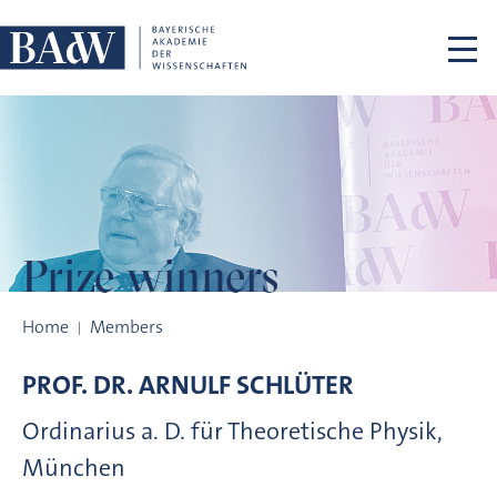
Skip navigation
Prize winners
Prize winners
Home
Members
PROF. DR.
ARNULF
SCHLÜTER
Ordinarius a. D. für Theoretische Physik,
München