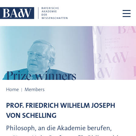
Skip navigation
Prize winners
Prize winners
Home
Members
PROF.
FRIEDRICH WILHELM JOSEPH
VON
SCHELLING
Philosoph, an die Akademie berufen,