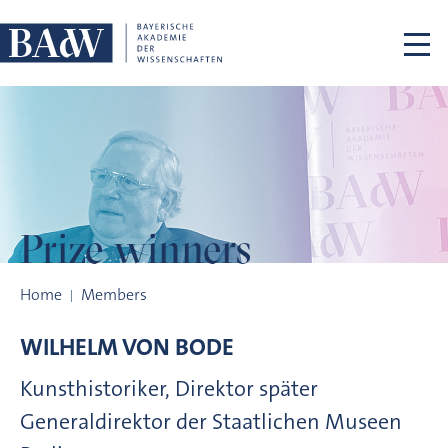
Skip navigation
Prize winners
Prize winners
Home
Members
WILHELM VON
BODE
Kunsthistoriker, Direktor später
Generaldirektor der Staatlichen Museen