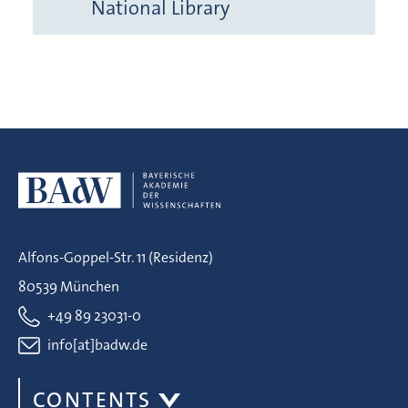
National Library
Alfons-Goppel-Str. 11 (Residenz)
80539 München
+49 89 23031-0
info[at]badw.de
CONTENTS