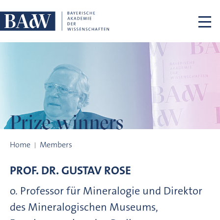
Skip navigation
Prize winners
Prize winners
Home
Members
PROF. DR.
GUSTAV
ROSE
o. Professor für Mineralogie und Direktor
des Mineralogischen Museums,