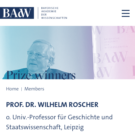
Skip navigation
Prize winners
Prize winners
Home
Members
PROF. DR.
WILHELM
ROSCHER
o. Univ.-Professor für Geschichte und
Staatswissenschaft, Leipzig