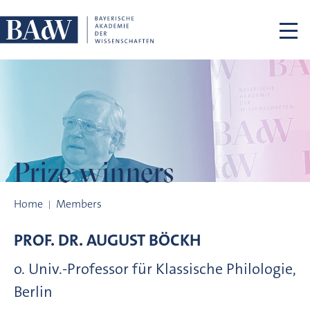
Skip navigation
Prize winners
Prize winners
Home
Members
PROF. DR.
AUGUST
BÖCKH
o. Univ.-Professor für Klassische Philologie,
Berlin