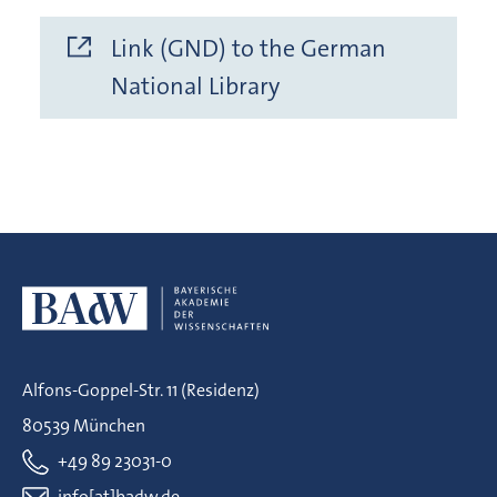
Link (GND) to the German
National Library
Alfons-Goppel-Str. 11 (Residenz)
80539 München
+49 89 23031-0
info[at]badw.de