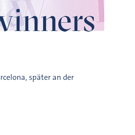
winners
arcelona, später an der