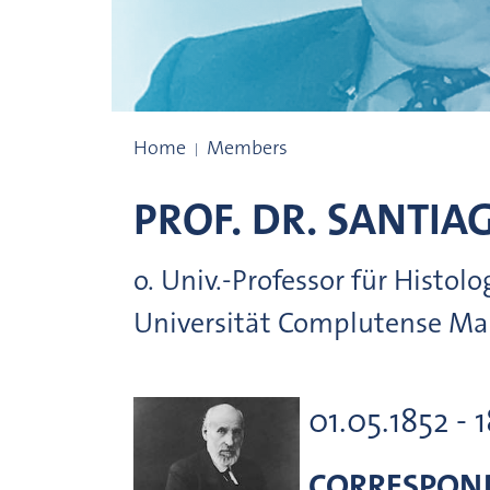
Prize winners
Home
Members
PROF. DR.
SANTIA
o. Univ.-Professor für Histol
Universität Complutense Ma
01.05.1852 - 
CORRESPON