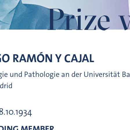
Prize 
GO
RAMÓN Y CAJAL
ogie und Pathologie an der Universität B
drid
18.10.1934
DING MEMBER