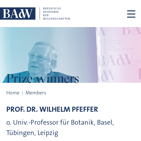
Skip navigation
Prize winners
Prize winners
Home
Members
PROF. DR.
WILHELM
PFEFFER
o. Univ.-Professor für Botanik, Basel,
Tübingen, Leipzig