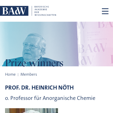
Skip navigation
Prize winners
Prize winners
Home
Members
PROF. DR.
HEINRICH
NÖTH
o. Professor für Anorganische Chemie