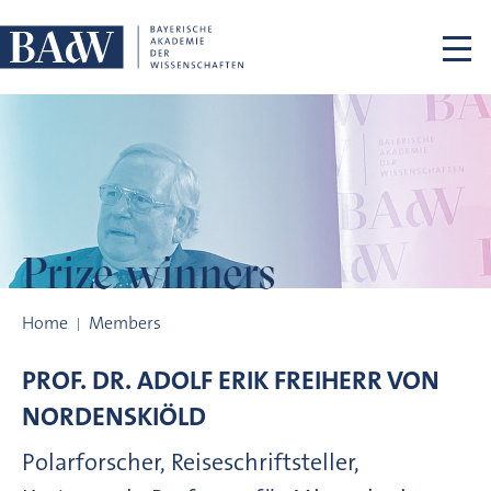
Skip navigation
Prize winners
Prize winners
Home
Members
PROF. DR.
ADOLF ERIK FREIHERR VON
NORDENSKIÖLD
Polarforscher, Reiseschriftsteller,