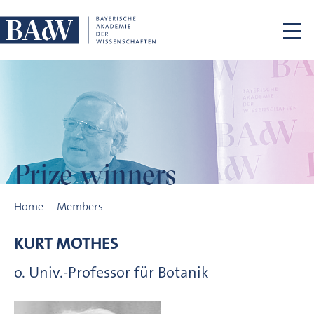
Skip navigation
Prize winners
Prize winners
Home
Members
KURT
MOTHES
o. Univ.-Professor für Botanik