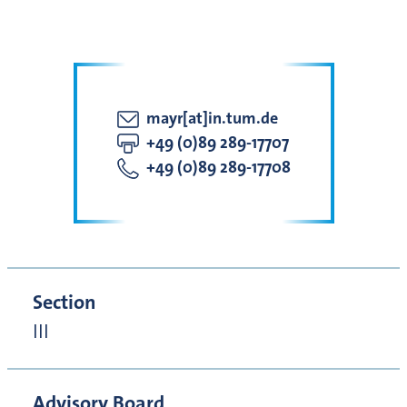
mayr[at]in.tum.de
+49 (0)89 289-17707
+49 (0)89 289-17708
Section
III
Advisory Board