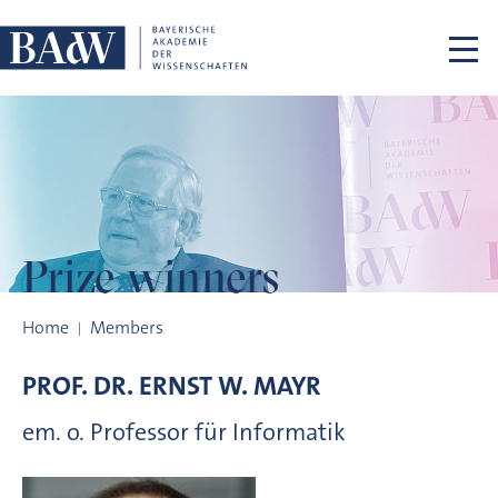
Skip navigation
Prize winners
Prize winners
Home
Members
PROF. DR.
ERNST W.
MAYR
em. o. Professor für Informatik