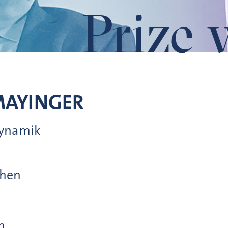
Prize 
AYINGER
dynamik
chen
n