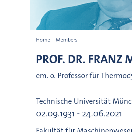
Prize winners
Home
Members
PROF. DR.
FRANZ
M
em. o. Professor für Thermo
Technische Universität Mün
02.09.1931 - 24.06.2021
Fakultät für Maschinenwese