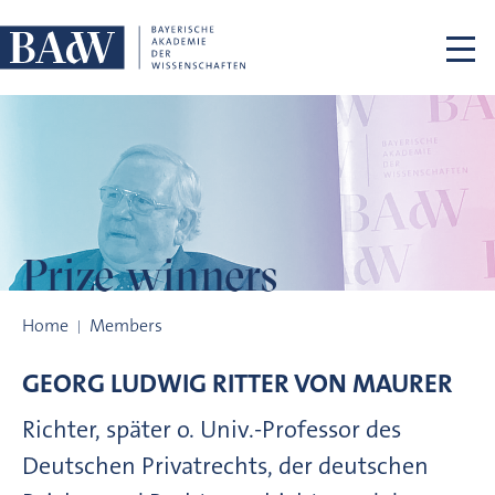
Skip navigation
Prize winners
Prize winners
Home
Members
GEORG LUDWIG RITTER VON
MAURER
Richter, später o. Univ.-Professor des
Deutschen Privatrechts, der deutschen