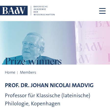
Skip navigation
Prize winners
Prize winners
Home
Members
PROF. DR.
JOHAN NICOLAI
MADVIG
Professor für Klassische (lateinische)
Philologie, Kopenhagen