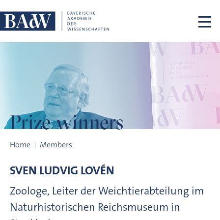
Skip navigation
Prize winners
Prize winners
Home
Members
SVEN LUDVIG
LOVÉN
Zoologe, Leiter der Weichtierabteilung im
Naturhistorischen Reichsmuseum in