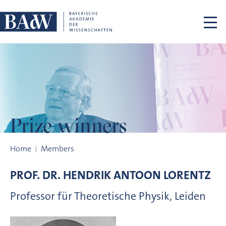
Skip navigation
Prize winners
Prize winners
Home
Members
PROF. DR.
HENDRIK ANTOON
LORENTZ
Professor für Theoretische Physik, Leiden