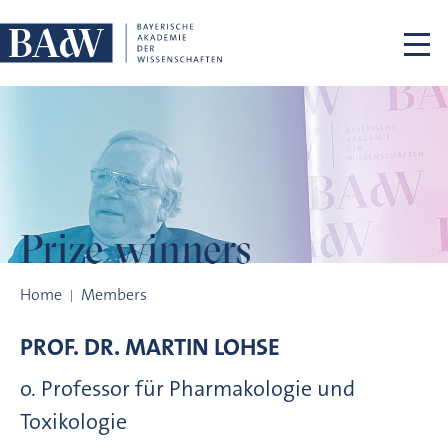
Skip navigation
Prize winners
Prize winners
Home
Members
PROF. DR.
MARTIN
LOHSE
o. Professor für Pharmakologie und
Toxikologie