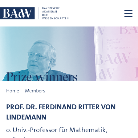
Skip navigation
Prize winners
Prize winners
Home
Members
PROF. DR.
FERDINAND RITTER VON
LINDEMANN
o. Univ.-Professor für Mathematik,