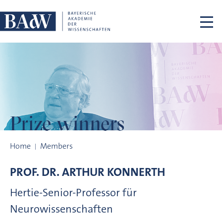
Skip navigation
Prize winners
Prize winners
Home
Members
PROF. DR.
ARTHUR
KONNERTH
Hertie-Senior-Professor für
Neurowissenschaften