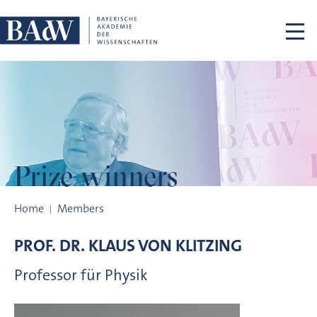
Skip navigation
Prize winners
Prize winners
Home
Members
PROF. DR.
KLAUS VON
KLITZING
Professor für Physik