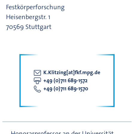
Festkörperforschung
Heisenbergstr. 1
70569
Stuttgart
K.Klitzing[at]fkf.mpg.de
+49 (0)711 689-1572
+49 (0)711 689-1570
Honorarprofessor an der Universität