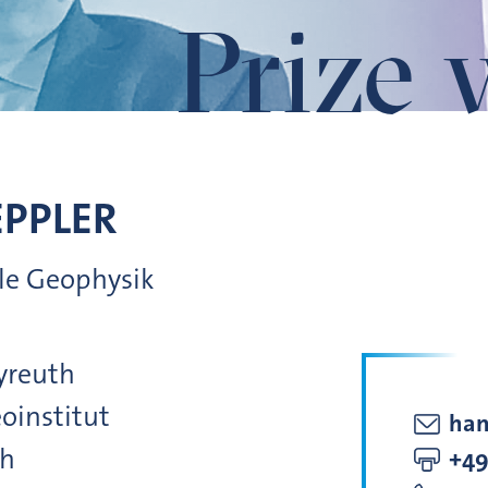
Prize 
EPPLER
lle Geophysik
yreuth
oinstitut
han
th
+49