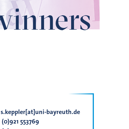
winners
s.keppler[at]uni-bayreuth.de
 (0)921 553769