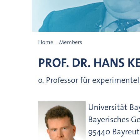
Prize winners
Home
Members
PROF. DR.
HANS
K
o. Professor für experimente
Universität Ba
Bayerisches Ge
95440
Bayreu