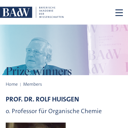
Skip navigation
Prize winners
Prize winners
Home
Members
PROF. DR.
ROLF
HUISGEN
o. Professor für Organische Chemie