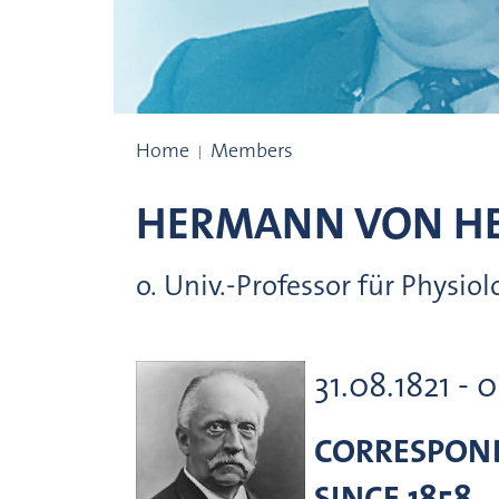
Prize winners
Home
Members
HERMANN VON
H
o. Univ.-Professor für Physio
31.08.1821 - 
CORRESPON
SINCE 1858