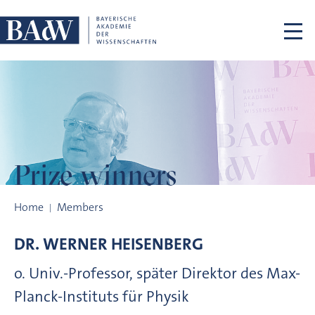
Skip navigation
Prize winners
Prize winners
Home
Members
DR.
WERNER
HEISENBERG
o. Univ.-Professor, später Direktor des Max-
Planck-Instituts für Physik