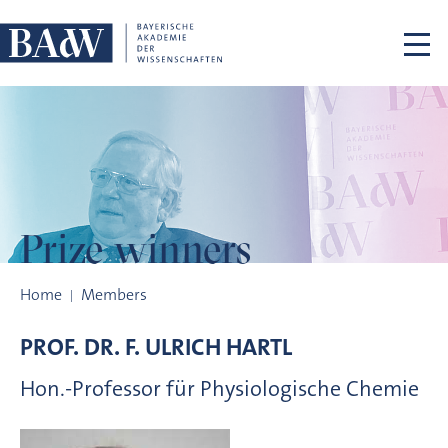
Skip navigation
Prize winners
Prize winners
Home
Members
PROF. DR.
F. ULRICH
HARTL
Hon.-Professor für Physiologische Chemie