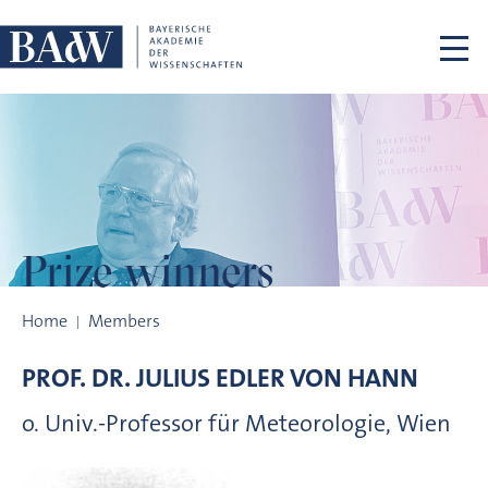
Skip navigation
Prize winners
Prize winners
Home
Members
PROF. DR.
JULIUS EDLER VON
HANN
o. Univ.-Professor für Meteorologie, Wien