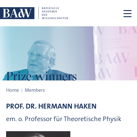
Skip navigation
Prize winners
Prize winners
Home
Members
PROF. DR.
HERMANN
HAKEN
em. o. Professor für Theoretische Physik