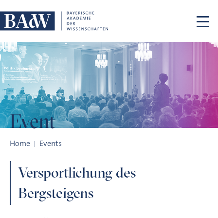
Skip navigation
Event
Versportlichung des Bergsteigens
Home
Events
Versportlichung des
Bergsteigens