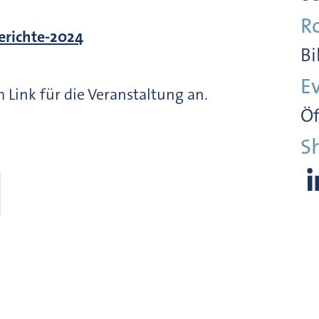
R
erichte-2024
Bi
E
 Link für die Veranstaltung an.
Öf
S