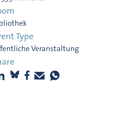
oom
bliothek
vent Type
fentliche Veranstaltung
hare