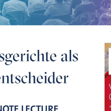
heider
gerichte als
ntscheider
NOTE LECTURE