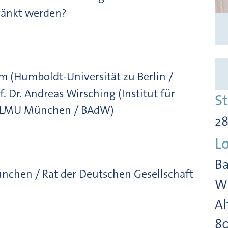
ränkt werden?
imm (Humboldt-Universität zu Berlin /
. Dr. Andreas Wirsching (Institut für
S
/ LMU München / BAdW)
28
L
Ba
ünchen / Rat der Deutschen Gesellschaft
Wi
Al
8