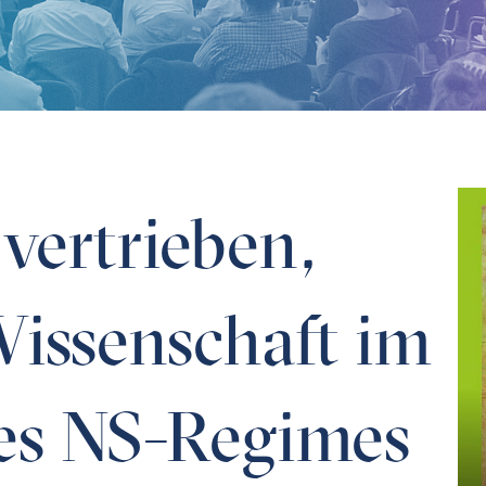
nschaft im Schatten des NS-Regimes
vertrieben,
Wissenschaft im
es NS-Regimes