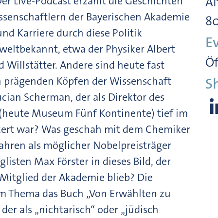
er Live-Podcast erzählt die Geschichten
Al
ssenschaftlern der Bayerischen Akademie
8
nd Karriere durch diese Politik
E
weltbekannt, etwa der Physiker Albert
Öf
 Willstätter. Andere sind heute fast
en prägenden Köpfen der Wissenschaft
S
cian Scherman, der als Direktor des
eute Museum Fünf Kontinente) tief im
nkert war? Was geschah mit dem Chemiker
Jahren als möglicher Nobelpreisträger
glisten Max Förster in dieses Bild, der
 Mitglied der Akademie blieb? Die
um Thema das Buch „Von Erwählten zu
r als „nichtarisch“ oder „jüdisch