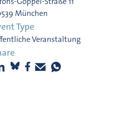
fons-Goppel-Straße 11
0539 München
vent Type
fentliche Veranstaltung
hare